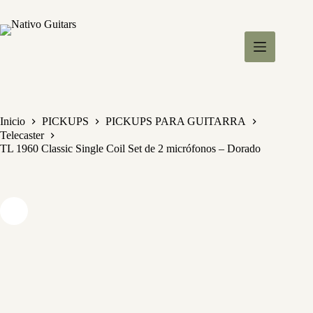
S
a
l
t
a
r
a
l
c
Inicio
PICKUPS
PICKUPS PARA GUITARRA
o
Telecaster
n
TL 1960 Classic Single Coil Set de 2 micrófonos – Dorado
t
e
n
i
d
o