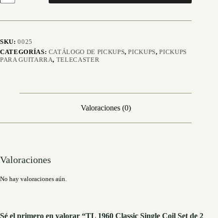
Classic
Single
Coil
Set
de
SKU:
0025
2
CATEGORÍAS:
CATÁLOGO DE PICKUPS
,
PICKUPS
,
PICKUPS
micrófonos
PARA GUITARRA
,
TELECASTER
-
Dorado
cantidad
Valoraciones (0)
Valoraciones
No hay valoraciones aún.
Sé el primero en valorar “TL 1960 Classic Single Coil Set de 2