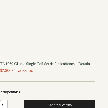
TL 1960 Classic Single Coil Set de 2 micrófonos – Dorado
$
7,683.84
IVA Incluido
2 disponibles
TL
Añadir al carrito
1960