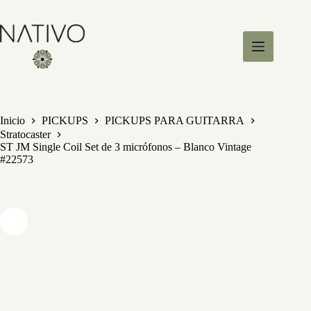
S
a
l
t
a
r
a
l
c
Inicio
PICKUPS
PICKUPS PARA GUITARRA
o
Stratocaster
n
ST JM Single Coil Set de 3 micrófonos – Blanco Vintage
t
#22573
e
n
i
d
o