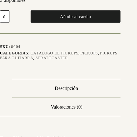
3 disponibles
ST
Añadir al carrito
JM
Single
Coil
Set
de
3
SKU:
0004
micrófonos
CATEGORÍAS:
CATÁLOGO DE PICKUPS
,
PICKUPS
,
PICKUPS
-
PARA GUITARRA
,
STRATOCASTER
Blanco
Vintage
#22573
cantidad
Descripción
Valoraciones (0)