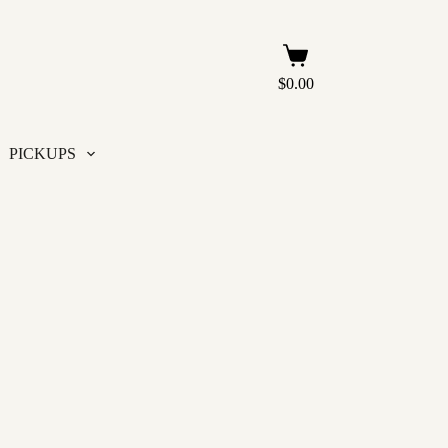
Carro
de
$
0.00
compra
PICKUPS