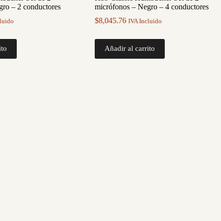
gro – 2 conductores
micrófonos – Negro – 4 conductores
$
8,045.76
luido
IVA Incluido
ito
Añadir al carrito