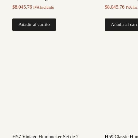
$
8,045.76
$
8,045.76
IVA Incluido
IVA Inc
Añadir al carrito
Añadir al carr
H57 Vintage Humbucker Set de 2
H59 Classic Hum