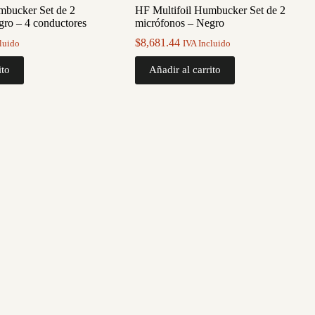
bucker Set de 2
HF Multifoil Humbucker Set de 2
gro – 4 conductores
micrófonos – Negro
$
8,681.44
luido
IVA Incluido
ito
Añadir al carrito