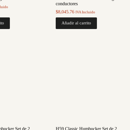
conductores
luido
$
8,045.76
IVA Incluido
ito
Añadir al carrito
bucker Set de 2
H59 Classic Humbucker Set de 2