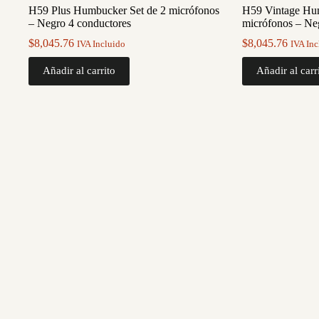
H59 Plus Humbucker Set de 2 micrófonos
H59 Vintage Hum
– Negro 4 conductores
micrófonos – Ne
$
8,045.76
$
8,045.76
IVA Incluido
IVA Inc
Añadir al carrito
Añadir al carr