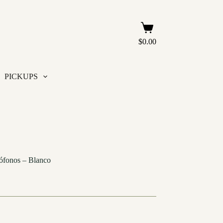
Carro
de
$
0.00
compra
PICKUPS
rófonos – Blanco