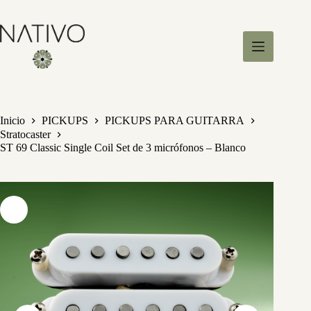
S
a
l
t
a
r
a
l
c
Inicio
PICKUPS
PICKUPS PARA GUITARRA
o
Stratocaster
n
ST 69 Classic Single Coil Set de 3 micrófonos – Blanco
t
e
n
i
d
o