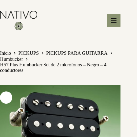
S
a
l
t
a
r
a
l
c
Inicio
PICKUPS
PICKUPS PARA GUITARRA
o
Humbucker
n
H57 Plus Humbucker Set de 2 micrófonos – Negro – 4
t
conductores
e
n
i
d
o