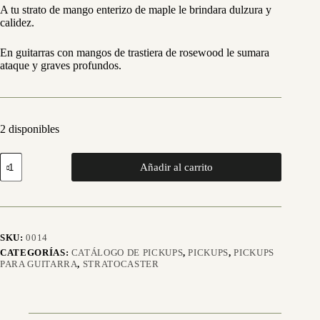
A tu strato de mango enterizo de maple le brindara dulzura y
calidez.
En guitarras con mangos de trastiera de rosewood le sumara
ataque y graves profundos.
2 disponibles
ST
Añadir al carrito
69
Classic
Single
Coil
Set
de
SKU:
0014
3
CATEGORÍAS:
CATÁLOGO DE PICKUPS
,
PICKUPS
,
PICKUPS
micrófonos
PARA GUITARRA
,
STRATOCASTER
-
Blanco
Vintage
#22573
cantidad