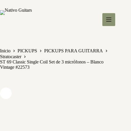
S
a
l
t
a
r
a
l
c
Inicio
PICKUPS
PICKUPS PARA GUITARRA
o
Stratocaster
n
ST 69 Classic Single Coil Set de 3 micrófonos – Blanco
t
Vintage #22573
e
n
i
d
o