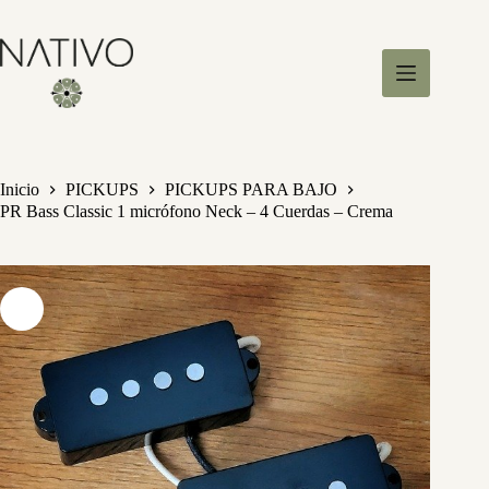
S
a
l
t
a
r
a
l
c
Inicio
PICKUPS
PICKUPS PARA BAJO
o
PR Bass Classic 1 micrófono Neck – 4 Cuerdas – Crema
n
t
e
n
i
d
o