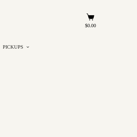
Carro
de
$
0.00
compra
PICKUPS