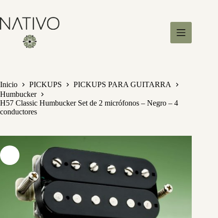
S
a
l
t
a
r
a
l
c
Inicio
PICKUPS
PICKUPS PARA GUITARRA
o
Humbucker
n
H57 Classic Humbucker Set de 2 micrófonos – Negro – 4
t
conductores
e
n
i
d
o