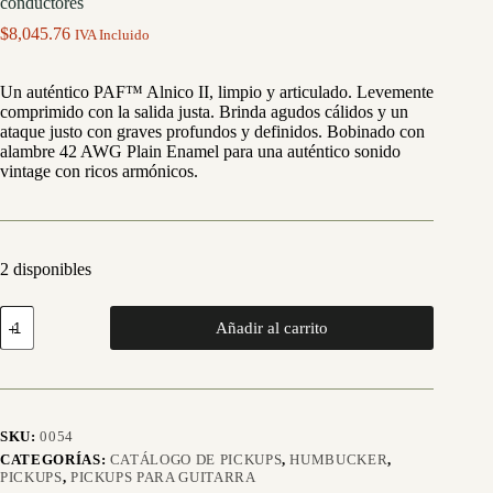
conductores
$
8,045.76
IVA Incluido
Un auténtico PAF™ Alnico II, limpio y articulado. Levemente
comprimido con la salida justa. Brinda agudos cálidos y un
ataque justo con graves profundos y definidos. Bobinado con
alambre 42 AWG Plain Enamel para una auténtico sonido
vintage con ricos armónicos.
2 disponibles
H57
Añadir al carrito
Classic
Humbucker
Set
de
2
micrófonos
SKU:
0054
-
CATEGORÍAS:
CATÁLOGO DE PICKUPS
,
HUMBUCKER
,
Negro
PICKUPS
,
PICKUPS PARA GUITARRA
-