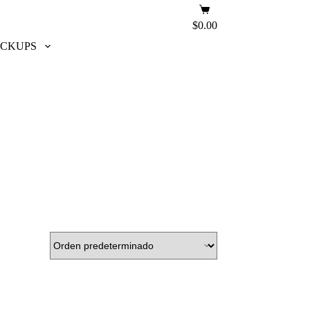
Carro
de
$
0.00
compra
ICKUPS