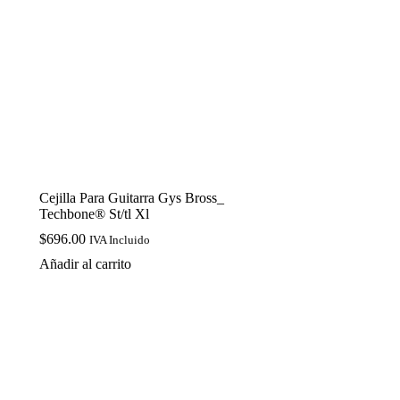
Cejilla Para Guitarra Gys Bross_
Techbone® St/tl Xl
$
696.00
IVA Incluido
Añadir al carrito