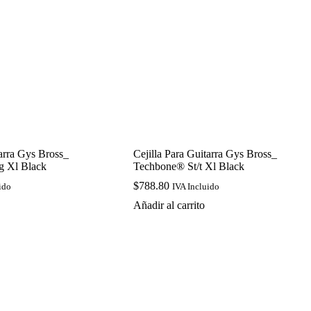
tarra Gys Bross_
Cejilla Para Guitarra Gys Bross_
g Xl Black
Techbone® St/t Xl Black
$
788.80
ido
IVA Incluido
Añadir al carrito