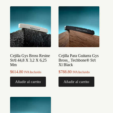
Cejilla Gys Bross Resine
Cejilla Para Guitarra Gys
St/tl 44,8 X 3,2 X 6,25
Bross_ Techbone® St/t
Mm
Xl Black
$
614.80
$
788.80
IVA Incluido
IVA Incluido
Añadir al carrito
Añadir al carrito